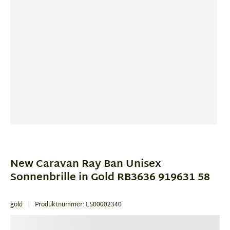
Item
1
of
New Caravan Ray Ban Unisex
4
Sonnenbrille in Gold RB3636 919631 58
gold
Produktnummer: LS00002340