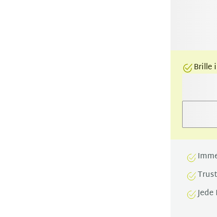
Brille
Imme
Trus
Jede 