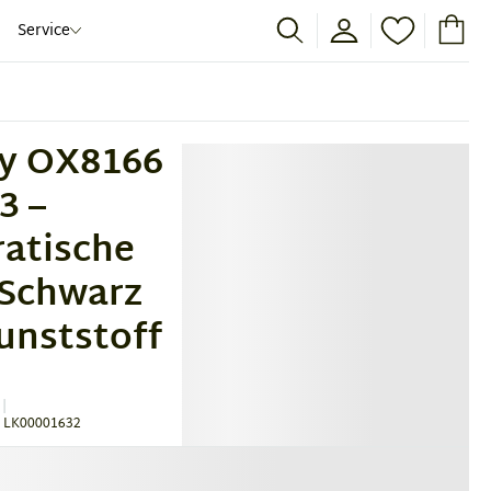
Service
y OX8166
3 –
atische
e Schwarz
unststoff
 LK00001632