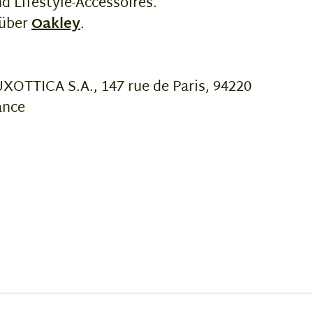
d Lifestyle-Accessoires.
 über
Oakley
.
OTTICA S.A., 147 rue de Paris, 94220
ance