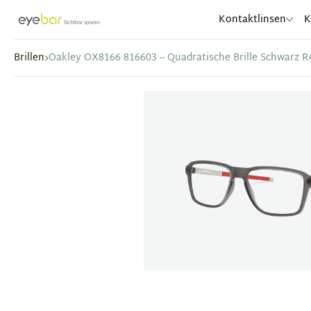
Abele Optic
Kontaktlinsen
K
Brillen
Oakley OX8166 816603 – Quadratische Brille Schwarz R
Item
1