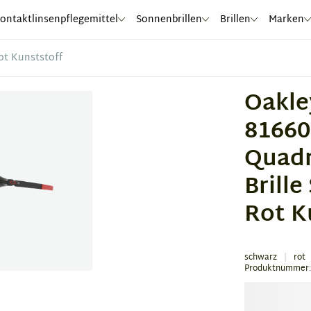
ontaktlinsenpflegemittel
Sonnenbrillen
Brillen
Marken
ot Kunststoff
Oakle
81660
Quadr
Brill
Rot K
schwarz
rot
Produktnummer: