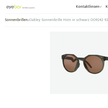
Abele Optic
Kontaktlinsen
K
Sonnenbrillen
Oakley Sonnenbrille Hstn in schwarz OO9242 9
Item
1