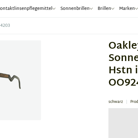
ontaktlinsenpflegemittel
Sonnenbrillen
Brillen
Marken
24203
Oakle
Sonne
Hstn 
OO92
schwarz
Pro