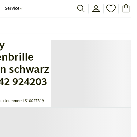
Service
y
nbrille
in schwarz
42 924203
duktnummer: LS10027819