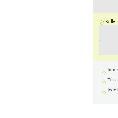
Brille
Imme
Trus
Jede 