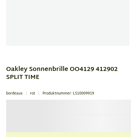
Item
1
of
Oakley Sonnenbrille OO4129 412902
1
SPLIT TIME
bordeaux
rot
Produktnummer: LS10009919