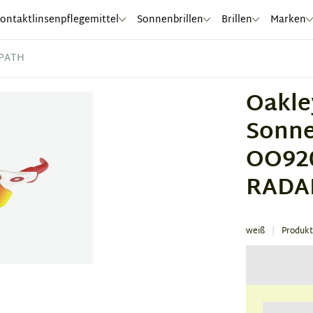
ontaktlinsenpflegemittel
Sonnenbrillen
Brillen
Marken
 PATH
Oakle
Sonne
OO92
RADA
weiß
Produk