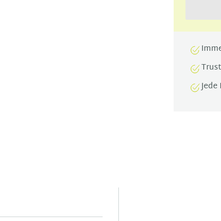
Imme
Trus
Jede 