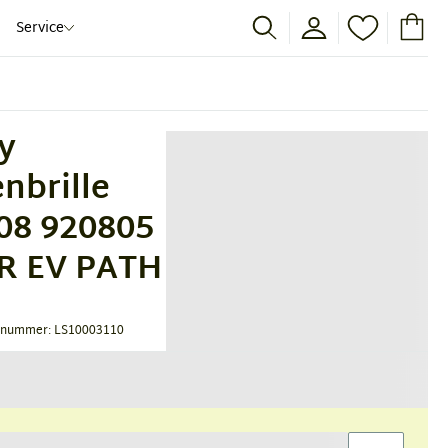
Service
y
nbrille
08 920805
R EV PATH
tnummer: LS10003110