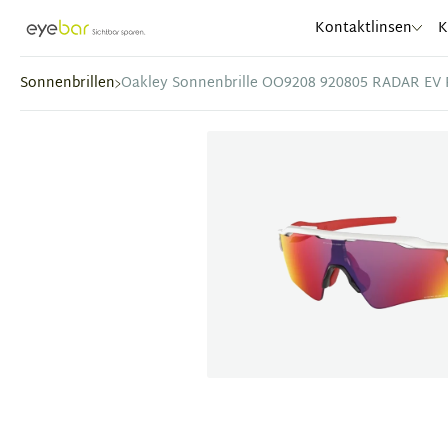
Abele Optic
Kontaktlinsen
K
Sonnenbrillen
Oakley Sonnenbrille OO9208 920805 RADAR EV
Item
1
of