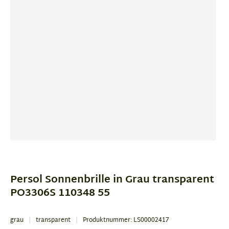
Item
1
of
Persol Sonnenbrille in Grau transparent
4
PO3306S 110348 55
grau
transparent
Produktnummer: LS00002417