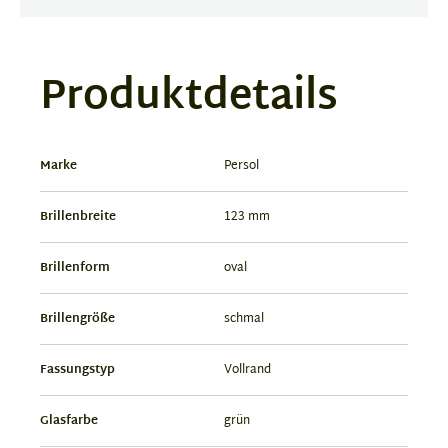
Produktdetails
Marke
Persol
Brillenbreite
123 mm
Brillenform
oval
Brillengröße
schmal
Fassungstyp
Vollrand
Glasfarbe
grün