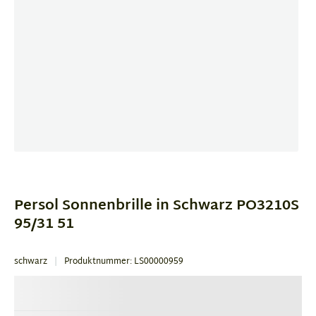
Item
1
of
Persol Sonnenbrille in Schwarz PO3210S
4
95/31 51
schwarz
Produktnummer: LS00000959