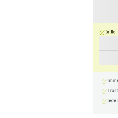
Brille
Imme
Trus
Jede 