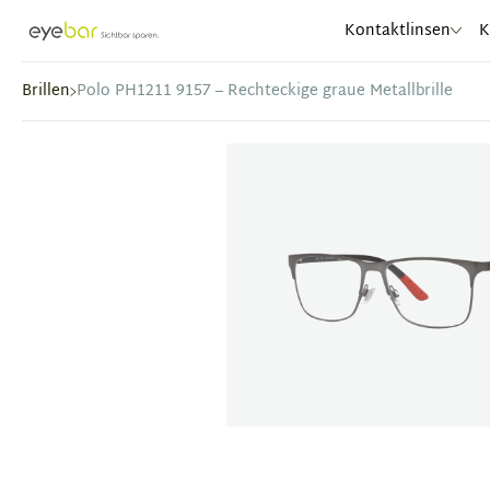
Abele Optic
Kontaktlinsen
K
Brillen
Polo PH1211 9157 – Rechteckige graue Metallbrille
Item
1