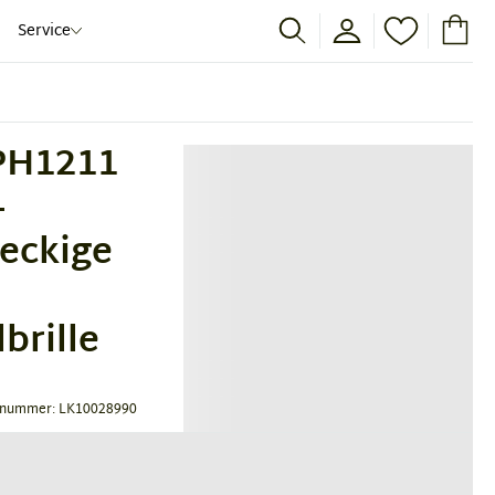
Service
PH1211
–
eckige
brille
tnummer: LK10028990