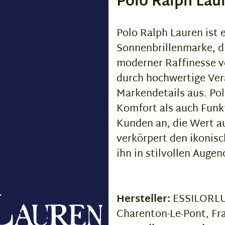
Polo Ralph Lau
Polo Ralph Lauren ist e
Sonnenbrillenmarke, di
moderner Raffinesse ve
durch hochwertige Vera
Markendetails aus. Pol
Komfort als auch Funk
Kunden an, die Wert au
verkörpert den ikonisc
ihn in stilvollen Auge
Hersteller:
ESSILORLUX
Charenton-Le-Pont, Fr