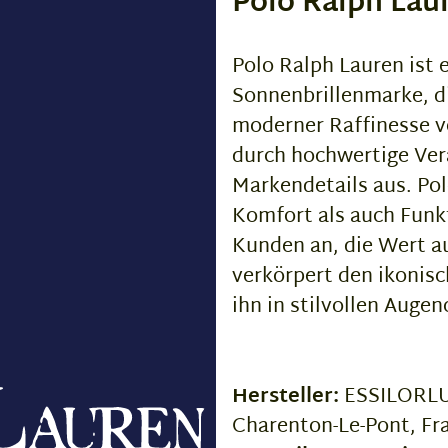
Polo Ralph Lau
Polo Ralph Lauren ist e
Sonnenbrillenmarke, di
moderner Raffinesse ve
durch hochwertige Vera
Markendetails aus. Pol
Komfort als auch Funk
Kunden an, die Wert au
verkörpert den ikonisc
ihn in stilvollen Auge
Hersteller:
ESSILORLUX
Charenton-Le-Pont, Fr