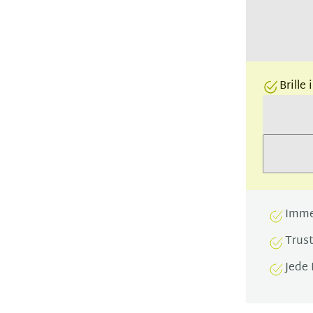
Brille
Imme
Trus
Jede 