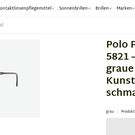
ontaktlinsenpflegemittel
Sonnenbrillen
Brillen
Marken
al
Polo 
5821 
graue
Kunst
schm
grau
Produk