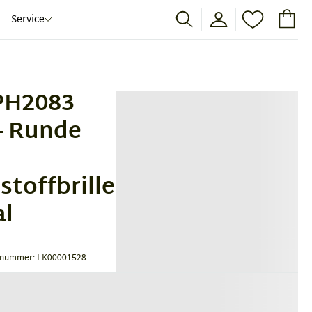
Service
PH2083
– Runde
stoffbrille
al
tnummer: LK00001528