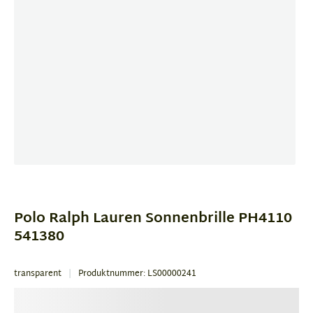
Item
1
of
Polo Ralph Lauren Sonnenbrille PH4110
4
541380
transparent
Produktnummer: LS00000241