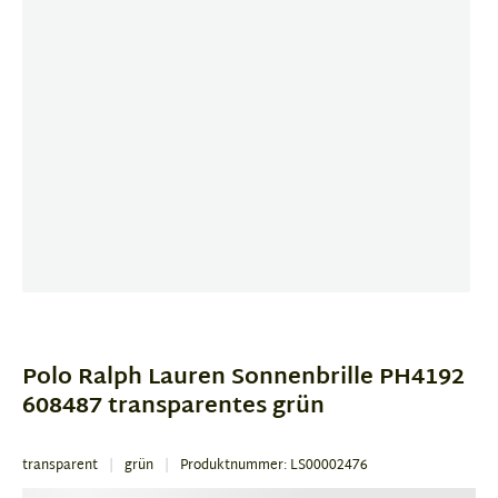
Item
1
of
Polo Ralph Lauren Sonnenbrille PH4192
4
608487 transparentes grün
transparent
grün
Produktnummer: LS00002476