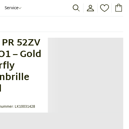
Service
 PR 52ZV
1 – Gold
rfly
brille
l
nummer: LK10031428