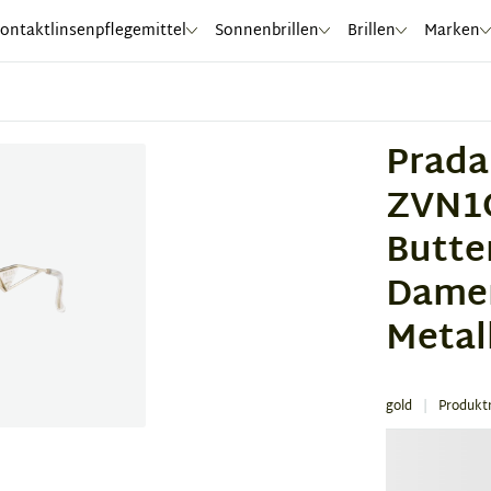
ontaktlinsenpflegemittel
Sonnenbrillen
Brillen
Marken
Prada
ZVN1O
Butte
Damen
Metal
gold
Produkt