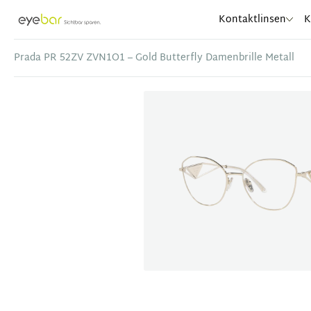
Abele Optic
Kontaktlinsen
K
Prada PR 52ZV ZVN1O1 – Gold Butterfly Damenbrille Metall
Item
1