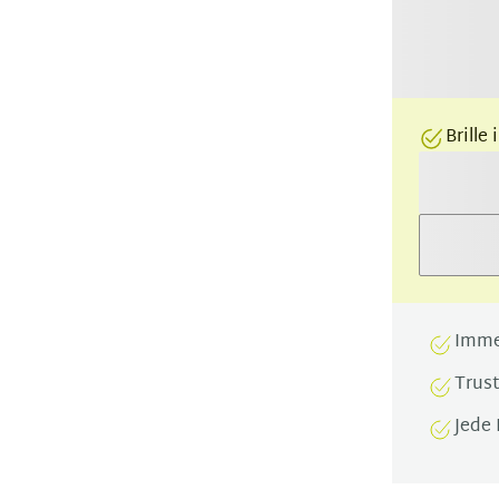
Brille
Imme
Trus
Jede 