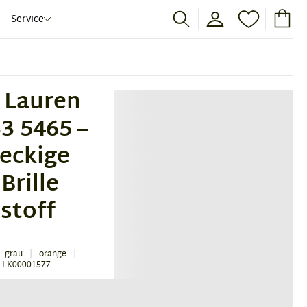
Service
 Lauren
3 5465 –
eckige
Brille
stoff
grau
orange
 LK00001577