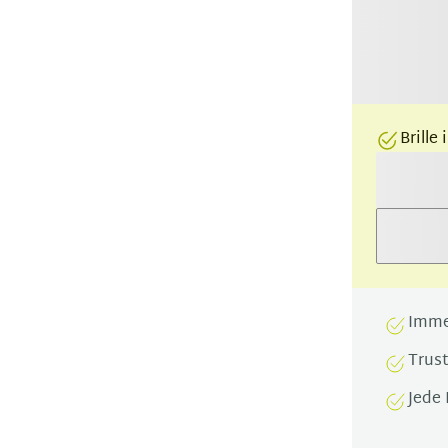
Brille
Imme
Trus
Jede 