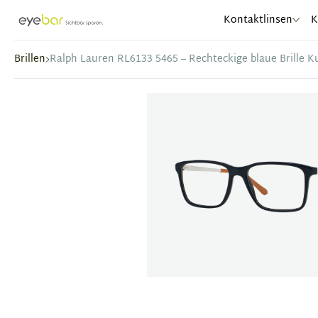
Abele Optic
Kontaktlinsen
K
Brillen
Ralph Lauren RL6133 5465 – Rechteckige blaue Brille K
Item
1