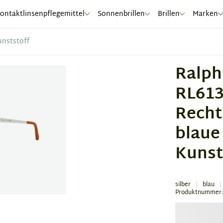
ontaktlinsenpflegemittel
Sonnenbrillen
Brillen
Marken
unststoff
Ralph
RL613
Recht
blaue 
Kunst
silber
blau
Produktnummer: