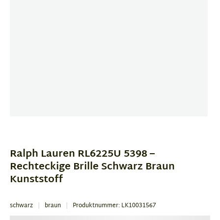
Item
1
of
Ralph Lauren RL6225U 5398 –
3
Rechteckige Brille Schwarz Braun
Kunststoff
schwarz
braun
Produktnummer: LK10031567