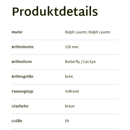
Produktdetails
Marke
Ralph Lauren, Ralph Lauren
Brillenbreite
135 mm
Brillenform
Butterfly / Cat Eye
Brillengröße
breit
Fassungstyp
Vollrand
Glasfarbe
braun
Größe
59