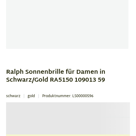
Item
1
of
Ralph Sonnenbrille für Damen in
4
Schwarz/Gold RA5150 109013 59
schwarz
gold
Produktnummer: LS00000596