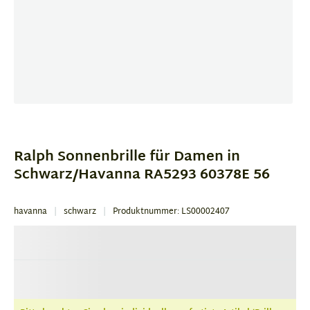
Item
1
of
Ralph Sonnenbrille für Damen in
4
Schwarz/Havanna RA5293 60378E 56
havanna
schwarz
Produktnummer: LS00002407