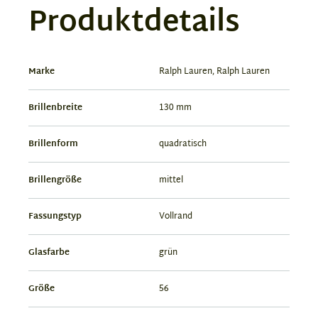
Produktdetails
Marke
Ralph Lauren, Ralph Lauren
Brillenbreite
130 mm
Brillenform
quadratisch
Brillengröße
mittel
Fassungstyp
Vollrand
Glasfarbe
grün
Größe
56