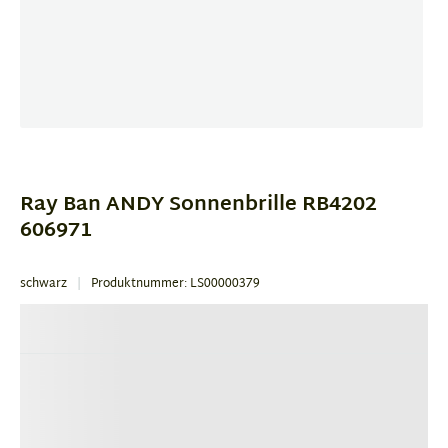
Item
1
of
Ray Ban ANDY Sonnenbrille RB4202
1
606971
schwarz
Produktnummer: LS00000379