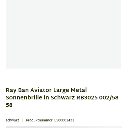
Item
1
of
Ray Ban Aviator Large Metal
3
Sonnenbrille in Schwarz RB3025 002/58
58
schwarz
Produktnummer: LS00001431