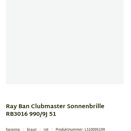
Item
1
of
Ray Ban Clubmaster Sonnenbrille
3
RB3016 990/9J 51
havanna
braun
rot
Produktnummer: LS10005199