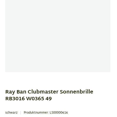
Item
1
of
Ray Ban Clubmaster Sonnenbrille
3
RB3016 W0365 49
schwarz
Produktnummer: LS00000616