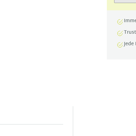
Imme
Trus
Jede 