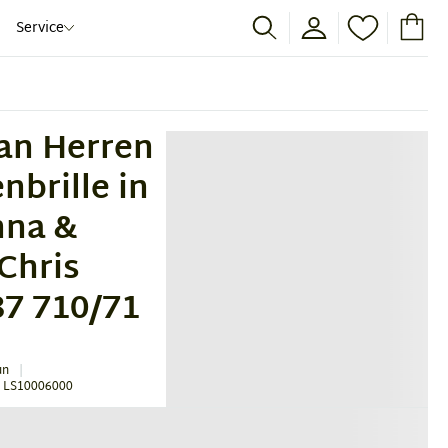
Service
an Herren
nbrille in
nna &
 Chris
7 710/71
un
 LS10006000