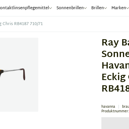
ontaktlinsenpflegemittel
Sonnenbrillen
Brillen
Marken
g Chris RB4187 710/71
Ray B
Sonne
Hava
Eckig
RB418
havanna
bra
Produktnummer: