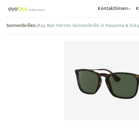
Abele Optic
Kontaktlinsen
K
Sonnenbrillen
Ray Ban Herren Sonnenbrille in Havanna & Ecki
Item
1
of