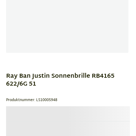
Item
1
of
Ray Ban Justin Sonnenbrille RB4165
3
622/6G 51
Produktnummer: LS10005948