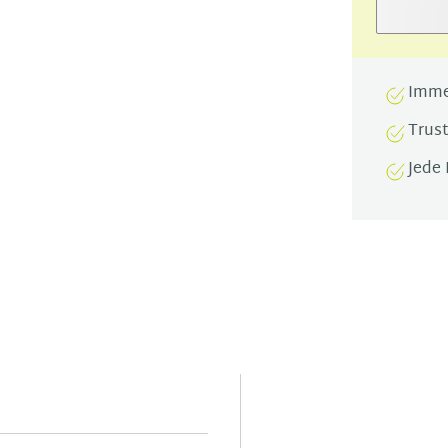
Imme
Trus
Jede 