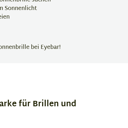
onnenbrille suchen
em Sonnenlicht
eien
onnenbrille bei Eyebar!
arke für Brillen und