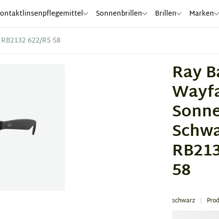
ontaktlinsenpflegemittel
Sonnenbrillen
Brillen
Marken
 RB2132 622/R5 58
Ray B
Wayfa
Sonne
Schwa
RB213
58
schwarz
Pro