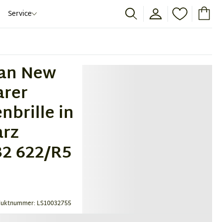
Service
an New
rer
nbrille in
rz
2 622/R5
duktnummer: LS10032755