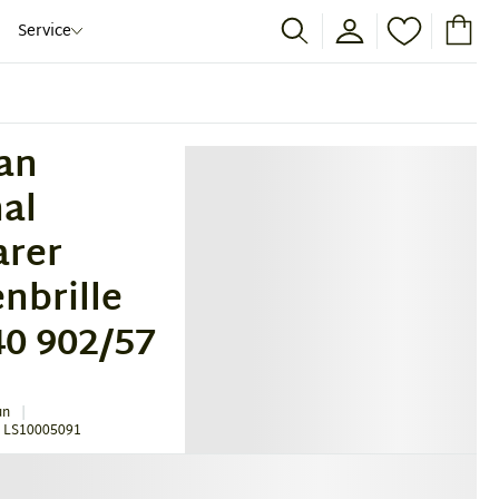
Service
an
nal
rer
nbrille
0 902/57
un
 LS10005091