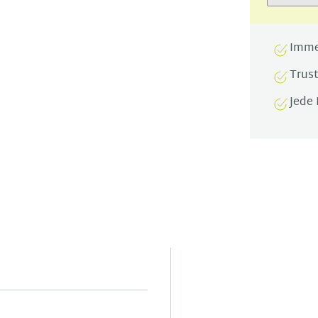
Imme
Trus
Jede 