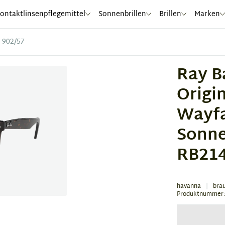
ontaktlinsenpflegemittel
Sonnenbrillen
Brillen
Marken
 902/57
Ray B
Origi
Wayfa
Sonne
RB214
havanna
bra
Produktnummer: