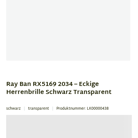
Item
1
of
Ray Ban RX5169 2034 – Eckige
1
Herrenbrille Schwarz Transparent
schwarz
transparent
Produktnummer: LK00000438