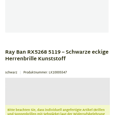
Item
1
of
Ray Ban RX5268 5119 – Schwarze eckige
1
Herrenbrille Kunststoff
schwarz
Produktnummer: LK10005547
Bitte beachten Sie, dass individuell angefertigte Artikel (Brillen
und Sonnenbrillen mit Sehstärke) laut der Widerrufsbelehrung