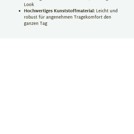
Look
Hochwertiges Kunststoffmaterial:
Leicht und
robust für angenehmen Tragekomfort den
ganzen Tag
Finde deinen Style mit dieser polarisierenden
Sonnenbrille Damen Sport und genieße optimalen
Schutz und Komfort. Bestelle jetzt deine Ray Ban
Sonnenbrille bei Eyebar!