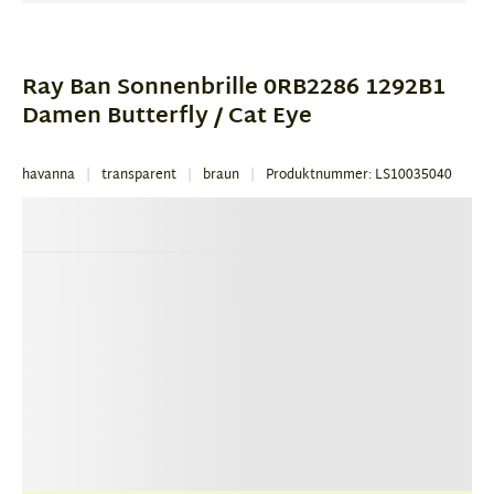
Item
1
of
Ray Ban Sonnenbrille 0RB2286 1292B1
3
Damen Butterfly / Cat Eye
havanna
transparent
braun
Produktnummer: LS10035040