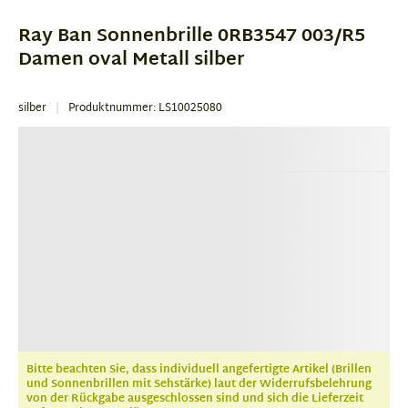
of
Ray Ban Sonnenbrille 0RB3547 003/R5
3
Damen oval Metall silber
silber
Produktnummer: LS10025080
Bitte beachten Sie, dass individuell angefertigte Artikel (Brillen
und Sonnenbrillen mit Sehstärke) laut der Widerrufsbelehrung
von der Rückgabe ausgeschlossen sind und sich die Lieferzeit