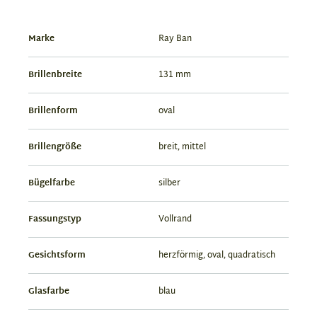
Marke
Ray Ban
Brillenbreite
131 mm
Brillenform
oval
Brillengröße
breit, mittel
Bügelfarbe
silber
Fassungstyp
Vollrand
Gesichtsform
herzförmig, oval, quadratisch
Glasfarbe
blau