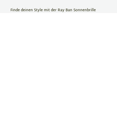
Finde deinen Style mit der Ray Ban Sonnenbrille
0RB3547 bei Eyebar. Bestelle jetzt und genieße den
perfekten Schutz und Look!