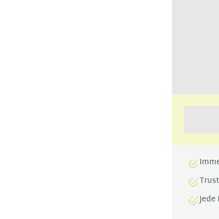
Imme
Trus
Jede 