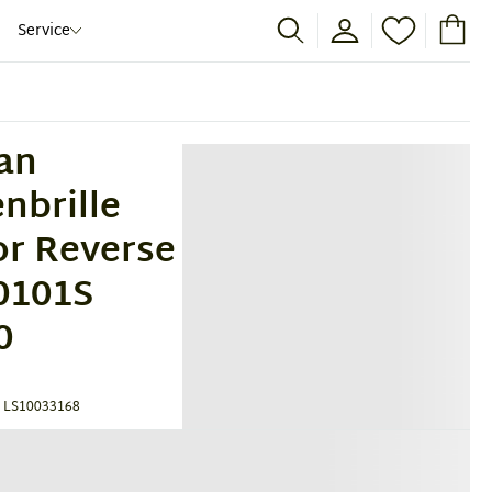
Service
an
nbrille
or Reverse
0101S
0
 LS10033168