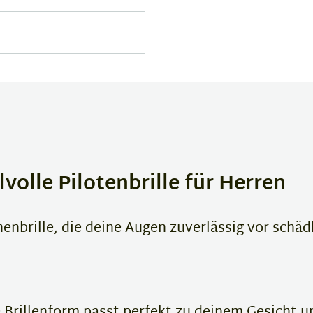
lvolle Pilotenbrille für Herren
enbrille, die deine Augen zuverlässig vor schä
 Brillenform passt perfekt zu deinem Gesicht un