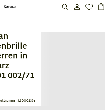
Service
an
nbrille
erren in
rz
1 002/71
duktnummer: LS00002396