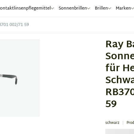
ontaktlinsenpflegemittel
Sonnenbrillen
Brillen
Marken
3701 002/71 59
Ray B
Sonne
für H
Schwa
RB370
59
schwarz
Pro