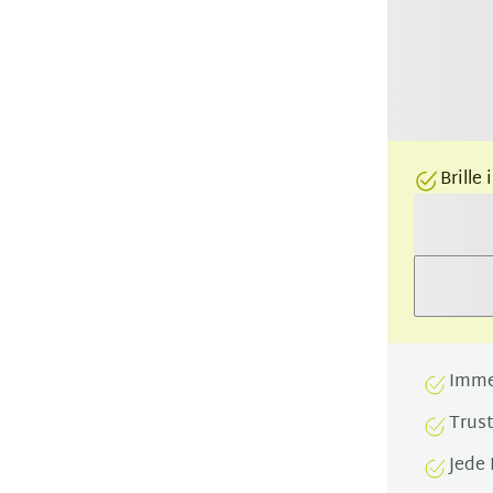
Brille
Imme
Trus
Jede 