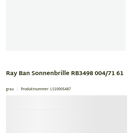
Item
1
of
Ray Ban Sonnenbrille RB3498 004/71 61
3
grau
Produktnummer: LS10005487