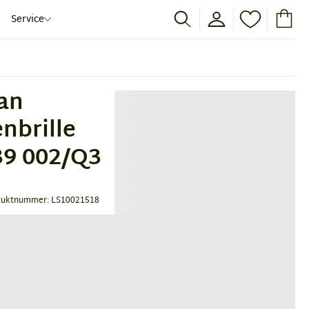
Service
an
nbrille
9 002/Q3
duktnummer: LS10021518