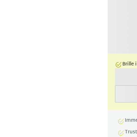
Brille
Imme
Trus