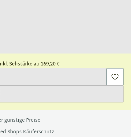
 inkl. Sehstärke ab 169,20 €
r günstige Preise
ted Shops Käuferschutz