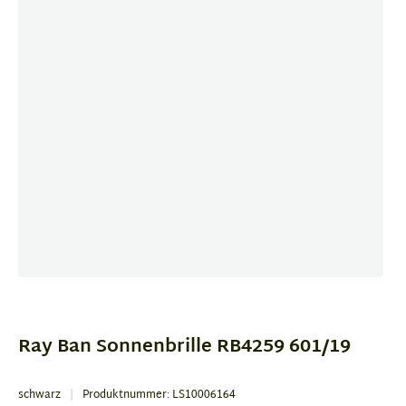
Item
1
of
Ray Ban Sonnenbrille RB4259 601/19
1
schwarz
Produktnummer: LS10006164