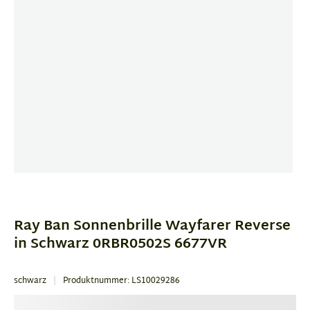
Item
1
of
Ray Ban Sonnenbrille Wayfarer Reverse
4
in Schwarz 0RBR0502S 6677VR
schwarz
Produktnummer: LS10029286