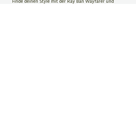
Finde deinen Style mit der Ray Ban Wayfarer und
bestelle deine neue Sonnenbrille jetzt bei Eyebar!