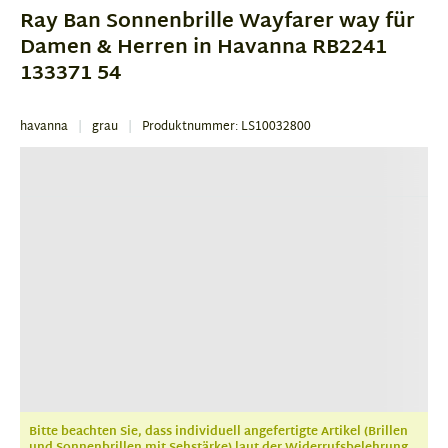
of
Ray Ban Sonnenbrille Wayfarer way für
3
Damen & Herren in Havanna RB2241
133371 54
havanna
grau
Produktnummer: LS10032800
Bitte beachten Sie, dass individuell angefertigte Artikel (Brillen
und Sonnenbrillen mit Sehstärke) laut der Widerrufsbelehrung