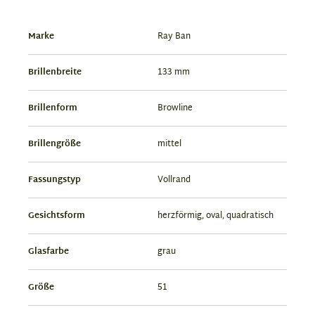
Marke
Ray Ban
Brillenbreite
133 mm
Brillenform
Browline
Brillengröße
mittel
Fassungstyp
Vollrand
Gesichtsform
herzförmig, oval, quadratisch
Glasfarbe
grau
Größe
51