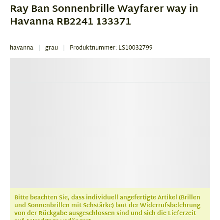
of
Ray Ban Sonnenbrille Wayfarer way in
3
Havanna RB2241 133371
havanna
grau
Produktnummer: LS10032799
Bitte beachten Sie, dass individuell angefertigte Artikel (Brillen
und Sonnenbrillen mit Sehstärke) laut der Widerrufsbelehrung
von der Rückgabe ausgeschlossen sind und sich die Lieferzeit