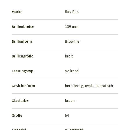
Marke
Ray Ban
Brillenbreite
139 mm
Brillenform
Browline
Brillengröße
breit
Fassungstyp
Vollrand
Gesichtsform
herzförmig, oval, quadratisch
Glasfarbe
braun
Größe
54