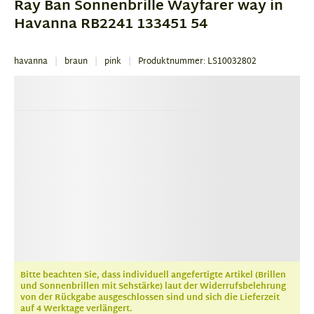
Ray Ban Sonnenbrille Wayfarer way in
3
Havanna RB2241 133451 54
havanna
braun
pink
Produktnummer: LS10032802
Bitte beachten Sie, dass individuell angefertigte Artikel (Brillen
und Sonnenbrillen mit Sehstärke) laut der Widerrufsbelehrung
von der Rückgabe ausgeschlossen sind und sich die Lieferzeit
auf 4 Werktage verlängert.