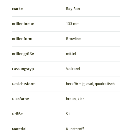
Marke
Ray Ban
Brillenbreite
133 mm
Brillenform
Browline
Brillengröße
mittel
Fassungstyp
Vollrand
Gesichtsform
herzförmig, oval, quadratisch
Glasfarbe
braun, klar
Größe
51
Material
Kunststoff