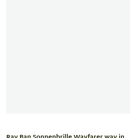
Item
1
of
Ray Ban Sonnenbrille Wayfarer way in