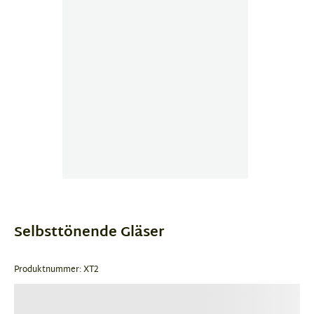
Item
1
of
Selbsttönende Gläser
1
Produktnummer: XT2