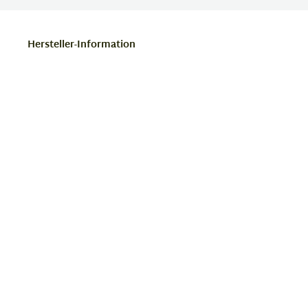
Hersteller-Information
Kontakt
Unternehmen
Eyebar
Allgemeine
Ossietzkystr. 1-3
Geschäftsbedingungen
D-97084 Würzburg
Widerruf
Datenschutz
Telefon
Cookie-Einstellungen