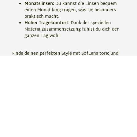
Monatslinsen:
Du kannst die Linsen bequem
einen Monat lang tragen, was sie besonders
praktisch macht.
Hoher Tragekomfort:
Dank der speziellen
Materialzusammensetzung fühlst du dich den
ganzen Tag wohl.
Finde deinen perfekten Style mit SofLens toric und
bestelle jetzt deine torischen Monatslinsen bei
Eyebar!
Hersteller-Information
SofLens
Soflens ist eine bekannte Kontaktlinsenmarke, die
für ihre komfortablen und qualitativ hochwertigen
Linsen geschätzt wird. Die Produkte bieten eine hohe