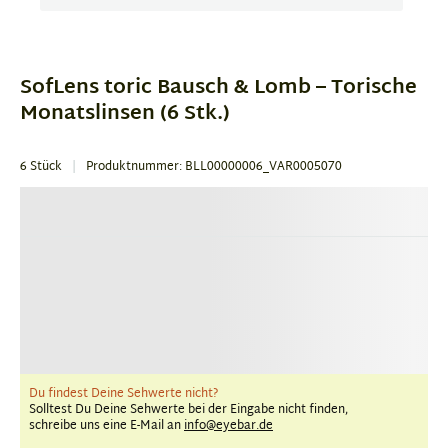
Item
1
of
SofLens toric Bausch & Lomb – Torische
1
Monatslinsen (6 Stk.)
6 Stück
Produktnummer: BLL00000006_VAR0005070
Du findest Deine Sehwerte nicht?
Solltest Du Deine Sehwerte bei der Eingabe nicht finden,
schreibe uns eine E-Mail an
info@eyebar.de