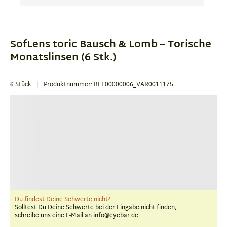
Item
1
of
SofLens toric Bausch & Lomb – Torische
1
Monatslinsen (6 Stk.)
6 Stück
Produktnummer: BLL00000006_VAR0011175
Du findest Deine Sehwerte nicht?
Solltest Du Deine Sehwerte bei der Eingabe nicht finden,
schreibe uns eine E-Mail an
info@eyebar.de