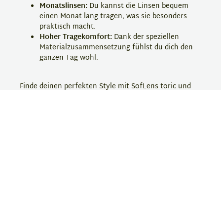
Monatslinsen:
Du kannst die Linsen bequem
einen Monat lang tragen, was sie besonders
praktisch macht.
Hoher Tragekomfort:
Dank der speziellen
Materialzusammensetzung fühlst du dich den
ganzen Tag wohl.
Finde deinen perfekten Style mit SofLens toric und
bestelle jetzt deine torischen Monatslinsen bei
Eyebar!
Hersteller-Information
SofLens
Soflens ist eine bekannte Kontaktlinsenmarke, die
für ihre komfortablen und qualitativ hochwertigen
Linsen geschätzt wird. Die Produkte bieten eine hohe