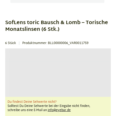
Item
1
of
SofLens toric Bausch & Lomb – Torische
1
Monatslinsen (6 Stk.)
6 Stück
Produktnummer: BLL00000006_VAR0011759
Du findest Deine Sehwerte nicht?
Solltest Du Deine Sehwerte bei der Eingabe nicht finden,
schreibe uns eine E-Mail an
info@eyebar.de