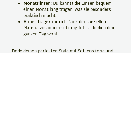
Monatslinsen:
Du kannst die Linsen bequem
einen Monat lang tragen, was sie besonders
praktisch macht.
Hoher Tragekomfort:
Dank der speziellen
Materialzusammensetzung fühlst du dich den
ganzen Tag wohl.
Finde deinen perfekten Style mit SofLens toric und
bestelle jetzt deine torischen Monatslinsen bei
Eyebar!
Hersteller-Information
SofLens
Soflens ist eine bekannte Kontaktlinsenmarke, die
für ihre komfortablen und qualitativ hochwertigen
Linsen geschätzt wird. Die Produkte bieten eine hohe