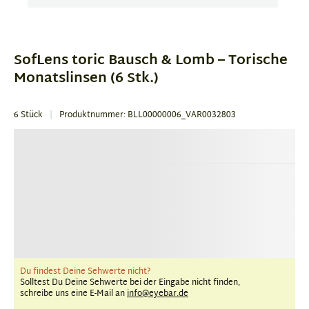
Item
1
of
SofLens toric Bausch & Lomb – Torische
1
Monatslinsen (6 Stk.)
6 Stück
Produktnummer: BLL00000006_VAR0032803
Du findest Deine Sehwerte nicht?
Solltest Du Deine Sehwerte bei der Eingabe nicht finden,
schreibe uns eine E-Mail an
info@eyebar.de