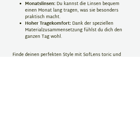
Monatslinsen:
Du kannst die Linsen bequem
einen Monat lang tragen, was sie besonders
praktisch macht.
Hoher Tragekomfort:
Dank der speziellen
Materialzusammensetzung fühlst du dich den
ganzen Tag wohl.
Finde deinen perfekten Style mit SofLens toric und
bestelle jetzt deine torischen Monatslinsen bei
Eyebar!
Hersteller-Information
SofLens
Soflens ist eine bekannte Kontaktlinsenmarke, die
für ihre komfortablen und qualitativ hochwertigen
Linsen geschätzt wird. Die Produkte bieten eine hohe