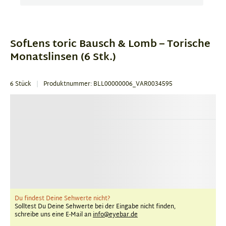
Item
1
of
SofLens toric Bausch & Lomb – Torische
1
Monatslinsen (6 Stk.)
6 Stück
Produktnummer: BLL00000006_VAR0034595
Du findest Deine Sehwerte nicht?
Solltest Du Deine Sehwerte bei der Eingabe nicht finden,
schreibe uns eine E-Mail an
info@eyebar.de