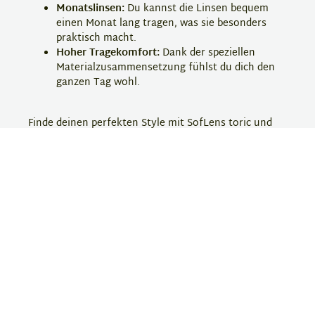
Monatslinsen:
Du kannst die Linsen bequem
einen Monat lang tragen, was sie besonders
praktisch macht.
Hoher Tragekomfort:
Dank der speziellen
Materialzusammensetzung fühlst du dich den
ganzen Tag wohl.
Finde deinen perfekten Style mit SofLens toric und
bestelle jetzt deine torischen Monatslinsen bei
Eyebar!
Hersteller-Information
SofLens
Soflens ist eine bekannte Kontaktlinsenmarke, die
für ihre komfortablen und qualitativ hochwertigen
Linsen geschätzt wird. Die Produkte bieten eine hohe