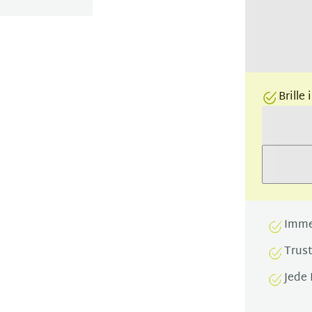
Brille
Imme
Trus
Jede 