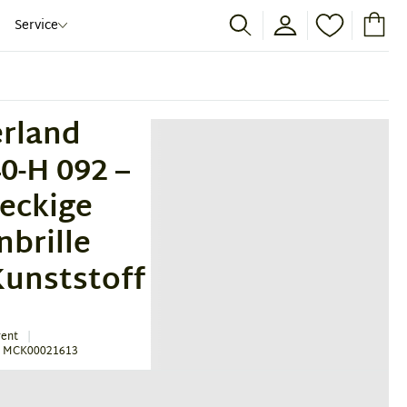
Service
rland
0-H 092 –
eckige
nbrille
Kunststoff
rent
: MCK00021613