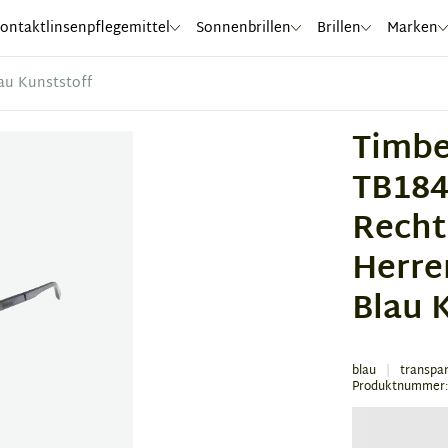
ontaktlinsenpflegemittel
Sonnenbrillen
Brillen
Marken
au Kunststoff
Timbe
TB184
Recht
Herre
Blau 
blau
transpa
Produktnummer