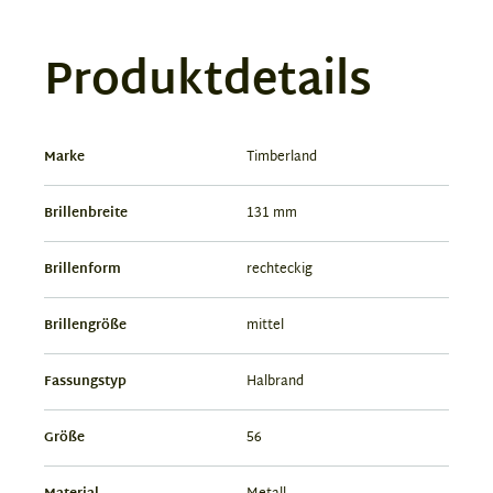
Produktdetails
Marke
Timberland
Brillenbreite
131 mm
Brillenform
rechteckig
Brillengröße
mittel
Fassungstyp
Halbrand
Größe
56