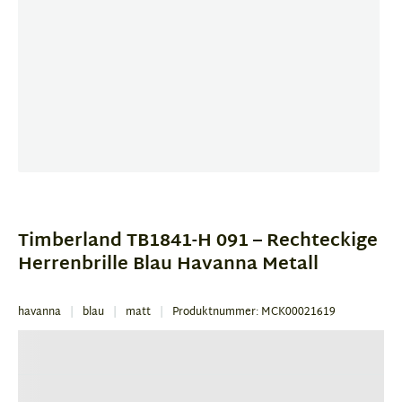
Item
1
of
Timberland TB1841-H 091 – Rechteckige
4
Herrenbrille Blau Havanna Metall
havanna
blau
matt
Produktnummer: MCK00021619