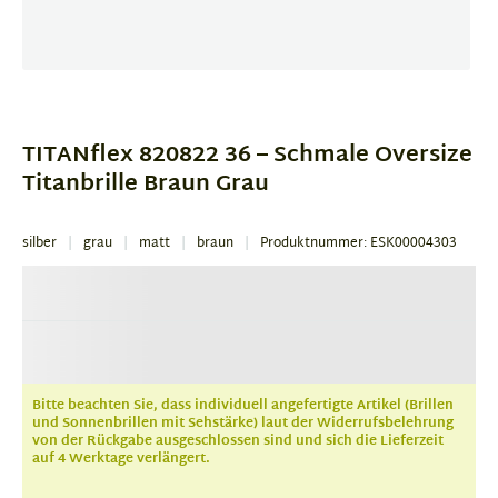
Item
1
of
TITANflex 820822 36 – Schmale Oversize
1
Titanbrille Braun Grau
silber
grau
matt
braun
Produktnummer: ESK00004303
Bitte beachten Sie, dass individuell angefertigte Artikel (Brillen
und Sonnenbrillen mit Sehstärke) laut der Widerrufsbelehrung
von der Rückgabe ausgeschlossen sind und sich die Lieferzeit
auf 4 Werktage verlängert.