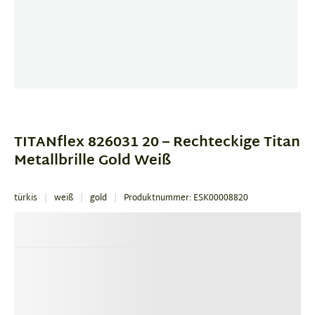
Item
1
of
TITANflex 826031 20 – Rechteckige Titan
1
Metallbrille Gold Weiß
türkis
weiß
gold
Produktnummer: ESK00008820