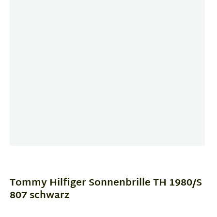
Item
1
of
Tommy Hilfiger Sonnenbrille TH 1980/S
4
807 schwarz