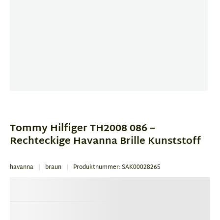
Item
1
of
Tommy Hilfiger TH2008 086 –
4
Rechteckige Havanna Brille Kunststoff
havanna
braun
Produktnummer: SAK00028265